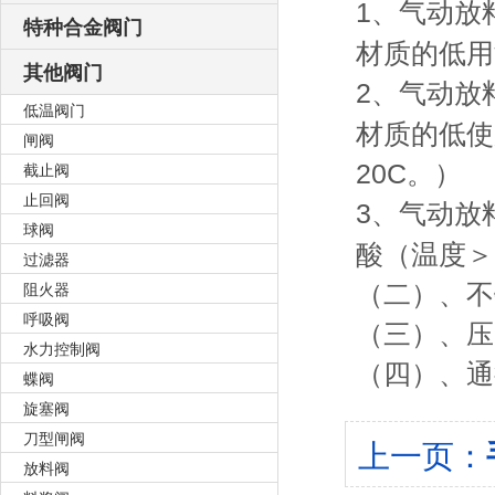
1、
气动放
特种合金阀门
材质的低用温
其他阀门
2、
气动放
低温阀门
材质的低使
闸阀
截止阀
20C。）
止回阀
3、
气动放
球阀
酸（温度＞1
过滤器
阻火器
（二）、不
呼吸阀
（三）、压力
水力控制阀
（四）、通径
蝶阀
旋塞阀
刀型闸阀
上一页：
放料阀