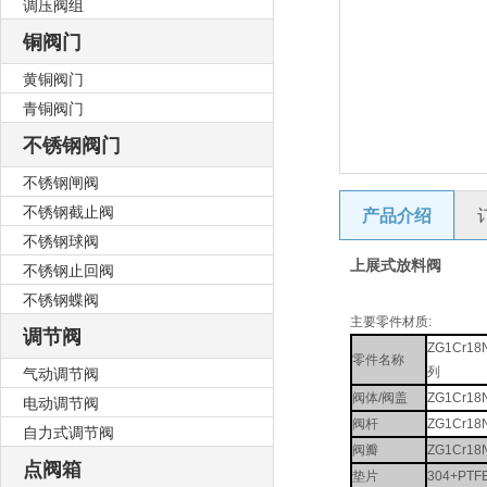
调压阀组
铜阀门
黄铜阀门
青铜阀门
不锈钢阀门
不锈钢闸阀
不锈钢截止阀
产品介绍
不锈钢球阀
上展式放料阀
不锈钢止回阀
不锈钢蝶阀
主要零件材质:
调节阀
ZG1Cr18
零件名称
气动调节阀
列
阀体/阀盖
ZG1Cr18N
电动调节阀
阀杆
ZG1Cr18N
自力式调节阀
阀瓣
ZG1Cr18N
点阀箱
垫片
304+PTF