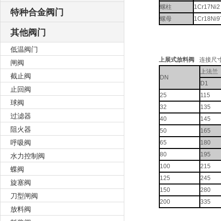
螺柱
1Cr17Ni2
特种合金阀门
螺母
1Cr18Ni9
其他阀门
低温阀门
上展式放料阀
连接尺
闸阀
上法兰
截止阀
DN
D1
止回阀
25
115
球阀
32
135
过滤器
40
145
阻火器
50
165
呼吸阀
65
180
水力控制阀
80
195
100
215
蝶阀
125
245
旋塞阀
150
280
刀型闸阀
200
335
放料阀